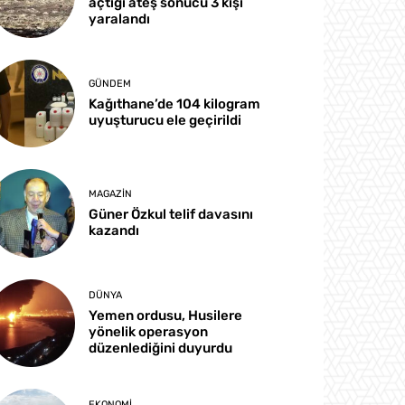
açtığı ateş sonucu 3 kişi
yaralandı
GÜNDEM
Kağıthane’de 104 kilogram
uyuşturucu ele geçirildi
MAGAZIN
Güner Özkul telif davasını
kazandı
DÜNYA
Yemen ordusu, Husilere
yönelik operasyon
düzenlediğini duyurdu
EKONOMI