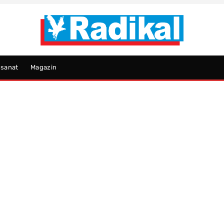
psanat
Magazin