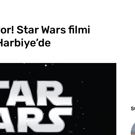
r! Star Wars filmi
 Harbiye’de
S