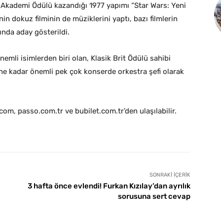
da Akademi Ödülü kazandığı 1977 yapımı “Star Wars: Yeni
n dokuz filminin de müziklerini yaptı, bazı filmlerin
lında aday gösterildi.
emli isimlerden biri olan, Klasik Brit Ödülü sahibi
ne kadar önemli pek çok konserde orkestra şefi olarak
ix.com, passo.com.tr ve bubilet.com.tr’den ulaşılabilir.
SONRAKI İÇERIK
3 hafta önce evlendi! Furkan Kızılay’dan ayrılık
sorusuna sert cevap