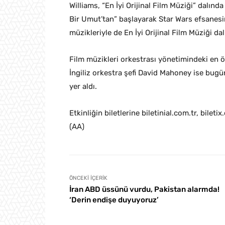
Williams, “En İyi Orijinal Film Müziği” dalın
Bir Umut’tan” başlayarak Star Wars efsanesini
müzikleriyle de En İyi Orijinal Film Müziği da
Film müzikleri orkestrası yönetimindeki en ön
İngiliz orkestra şefi David Mahoney ise bugü
yer aldı.
Etkinliğin biletlerine biletinial.com.tr, bilet
(AA)
ÖNCEKI İÇERIK
İran ABD üssünü vurdu, Pakistan alarmda!
‘Derin endişe duyuyoruz’