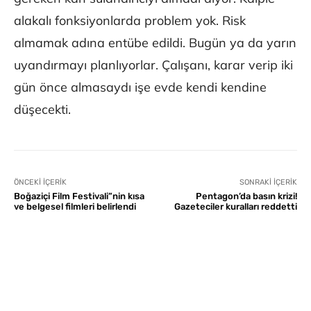
alakalı fonksiyonlarda problem yok. Risk
almamak adına entübe edildi. Bugün ya da yarın
uyandırmayı planlıyorlar. Çalışanı, karar verip iki
gün önce almasaydı işe evde kendi kendine
düşecekti.
ÖNCEKI İÇERIK
SONRAKI İÇERIK
Boğaziçi Film Festivali”nin kısa
Pentagon’da basın krizi!
ve belgesel filmleri belirlendi
Gazeteciler kuralları reddetti