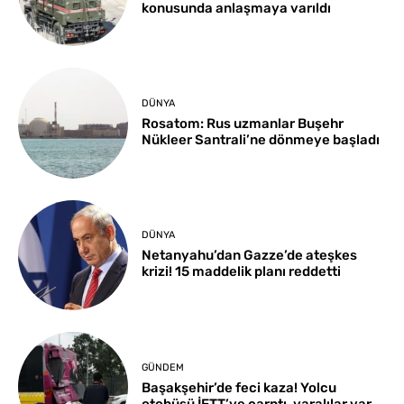
konusunda anlaşmaya varıldı
DÜNYA
Rosatom: Rus uzmanlar Buşehr
Nükleer Santrali’ne dönmeye başladı
DÜNYA
Netanyahu’dan Gazze’de ateşkes
krizi! 15 maddelik planı reddetti
GÜNDEM
Başakşehir’de feci kaza! Yolcu
otobüsü İETT’ye çarptı, yaralılar var