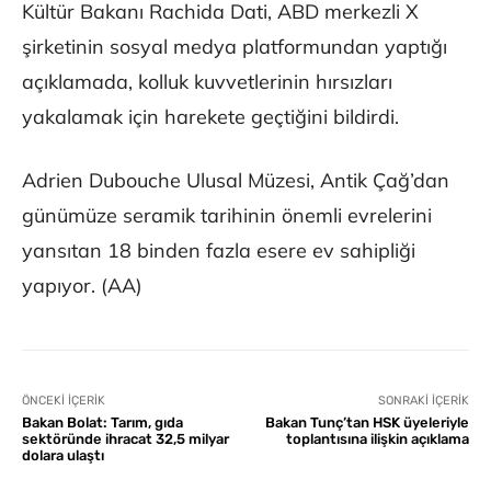
Kültür Bakanı Rachida Dati, ABD merkezli X
şirketinin sosyal medya platformundan yaptığı
açıklamada, kolluk kuvvetlerinin hırsızları
yakalamak için harekete geçtiğini bildirdi.
Adrien Dubouche Ulusal Müzesi, Antik Çağ’dan
günümüze seramik tarihinin önemli evrelerini
yansıtan 18 binden fazla esere ev sahipliği
yapıyor. (AA)
ÖNCEKI İÇERIK
SONRAKI İÇERIK
Bakan Bolat: Tarım, gıda
Bakan Tunç’tan HSK üyeleriyle
sektöründe ihracat 32,5 milyar
toplantısına ilişkin açıklama
dolara ulaştı