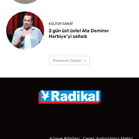
KÜLTÜR SANAT
2 gün üst üste! Ata Demirer
Harbiye’yi salladı
Devamını Göster
Künye Bilgileri
Çerez Aydınlatma Metni