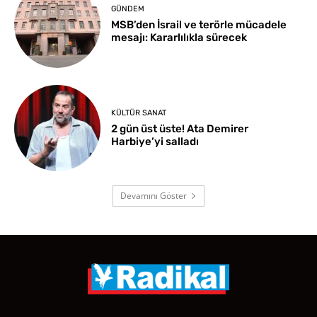
GÜNDEM
MSB’den İsrail ve terörle mücadele
mesajı: Kararlılıkla sürecek
KÜLTÜR SANAT
2 gün üst üste! Ata Demirer
Harbiye’yi salladı
Devamını Göster