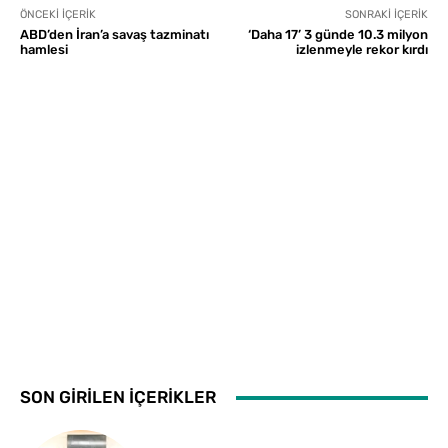
ÖNCEKI İÇERIK
SONRAKI İÇERIK
ABD’den İran’a savaş tazminatı
‘Daha 17’ 3 günde 10.3 milyon
hamlesi
izlenmeyle rekor kırdı
SON GİRİLEN İÇERİKLER