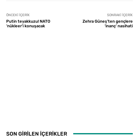
ÖNCEKI İÇERIK
SONRAKI İÇERIK
Putin teyakkuzu! NATO
Zehra Güneş’ten gençlere
‘nükleer’i konuşacak
‘inanç’ nasihati
SON GİRİLEN İÇERİKLER