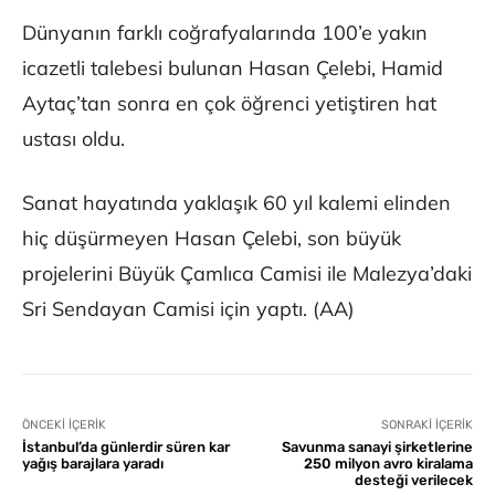
Dünyanın farklı coğrafyalarında 100’e yakın
icazetli talebesi bulunan Hasan Çelebi, Hamid
Aytaç’tan sonra en çok öğrenci yetiştiren hat
ustası oldu.
Sanat hayatında yaklaşık 60 yıl kalemi elinden
hiç düşürmeyen Hasan Çelebi, son büyük
projelerini Büyük Çamlıca Camisi ile Malezya’daki
Sri Sendayan Camisi için yaptı. (AA)
ÖNCEKI İÇERIK
SONRAKI İÇERIK
İstanbul’da günlerdir süren kar
Savunma sanayi şirketlerine
yağış barajlara yaradı
250 milyon avro kiralama
desteği verilecek