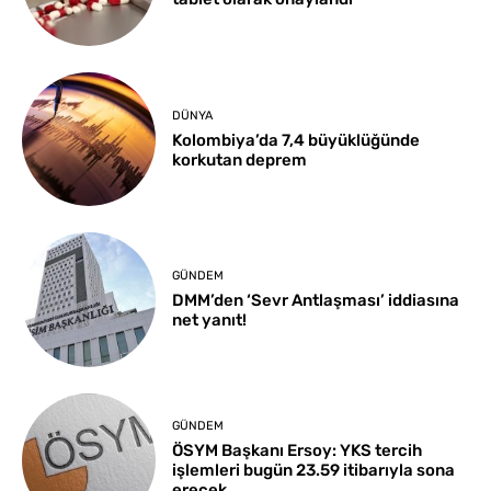
DÜNYA
Kolombiya’da 7,4 büyüklüğünde
korkutan deprem
GÜNDEM
DMM’den ‘Sevr Antlaşması’ iddiasına
net yanıt!
GÜNDEM
ÖSYM Başkanı Ersoy: YKS tercih
işlemleri bugün 23.59 itibarıyla sona
erecek