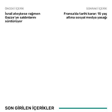
ÖNCEKI İÇERIK
SONRAKI İÇERIK
İsrail ateşkese rağmen
Fransa’da tarihi karar: 15 yaş
Gazze’ye saldırılarını
altına sosyal medya yasağı
sürdürüyor
SON GİRİLEN İÇERİKLER