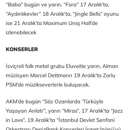
“Baba” bugün ve yarın, “Fora” 17 Aralık’ta,
“Aydınlıkevler” 18 Aralık’ta, “Jingle Bells” oyunu
ise 21 Aralık’ta Maximum Uniq Hall’de
izlenebilecek
KONSERLER
İsviçreli folk metal grubu Eluveitie yarın, Alman
müzisyen Marcel Dettmann 19 Aralık’ta Zorlu
PSM’de müzikseverlerle buluşacak.
AKM’de bugün “Söz Ozanlarda ‘Türküyle
Yaşayan Anlatı'”, yarın “Miras”, 17 Aralık’ta “Jazz
in Love”, 19 Aralık’ta “İstanbul Devlet Senfoni
Orkestrası DenizBank Konserleri İsmet İnönü’yü