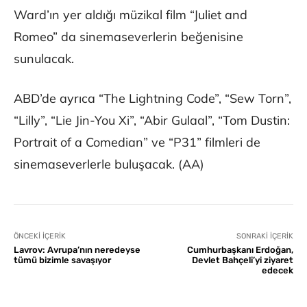
Ward’ın yer aldığı müzikal film “Juliet and
Romeo” da sinemaseverlerin beğenisine
sunulacak.
ABD’de ayrıca “The Lightning Code”, “Sew Torn”,
“Lilly”, “Lie Jin-You Xi”, “Abir Gulaal”, “Tom Dustin:
Portrait of a Comedian” ve “P31” filmleri de
sinemaseverlerle buluşacak. (AA)
ÖNCEKI İÇERIK
SONRAKI İÇERIK
Lavrov: Avrupa’nın neredeyse
Cumhurbaşkanı Erdoğan,
tümü bizimle savaşıyor
Devlet Bahçeli’yi ziyaret
edecek