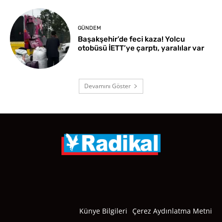
GÜNDEM
Başakşehir’de feci kaza! Yolcu
otobüsü İETT’ye çarptı, yaralılar var
Devamını Göster
Künye Bilgileri
Çerez Aydınlatma Metni