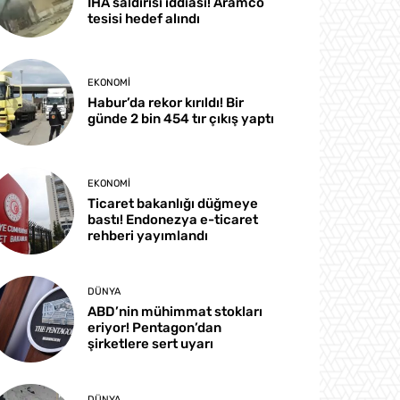
İHA saldırısı iddiası! Aramco
tesisi hedef alındı
EKONOMI
Habur’da rekor kırıldı! Bir
günde 2 bin 454 tır çıkış yaptı
EKONOMI
Ticaret bakanlığı düğmeye
bastı! Endonezya e-ticaret
rehberi yayımlandı
DÜNYA
ABD’nin mühimmat stokları
eriyor! Pentagon’dan
şirketlere sert uyarı
DÜNYA