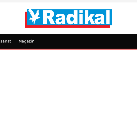
psanat
Magazin