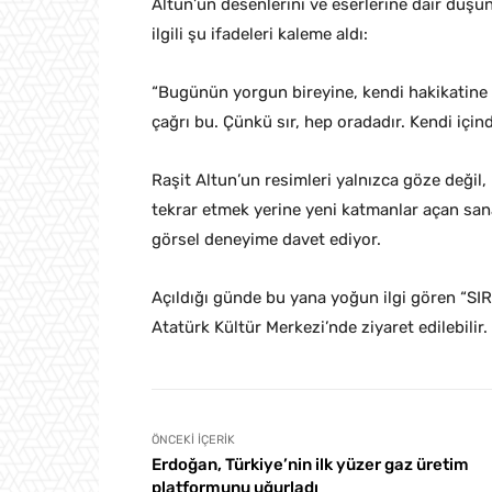
Altun’un desenlerini ve eserlerine dair düşün
ilgili şu ifadeleri kaleme aldı:
“Bugünün yorgun bireyine, kendi hakikatine v
çağrı bu. Çünkü sır, hep oradadır. Kendi için
Raşit Altun’un resimleri yalnızca göze değil,
tekrar etmek yerine yeni katmanlar açan sanatç
görsel deneyime davet ediyor.
Açıldığı günde bu yana yoğun ilgi gören “SI
Atatürk Kültür Merkezi’nde ziyaret edilebilir.
ÖNCEKI İÇERIK
Erdoğan, Türkiye’nin ilk yüzer gaz üretim
platformunu uğurladı