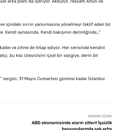
sel arka planı da içeriyor. Akbulut, ressam Altun ile
e içindeki sırrın yansımasına yönelmeyi teklif eden bir
de. Kendi aynasında. Kendi bakışının derinliğinde…”
 kalbe ve zihne de hitap ediyor. Her serisinde kendini
ı, bu kez izleyicisini içsel bir sezgiye, derin bir
R” sergisi, 31 Mayıs Cumartesi gününe kadar İstanbul
SONRAKI İÇERIK
ABD ekonomisinde alarm zilleri! İşsizlik
başvurularında şok artış