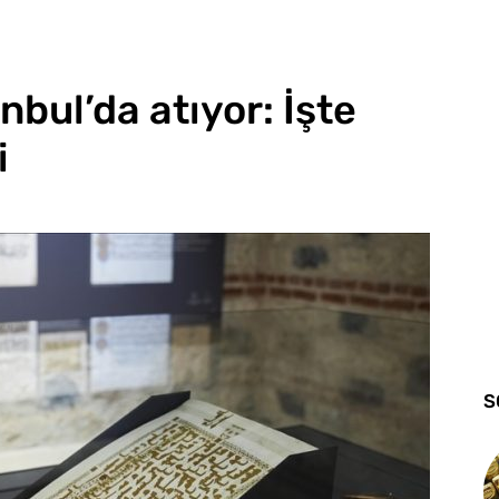
nbul’da atıyor: İşte
i
S