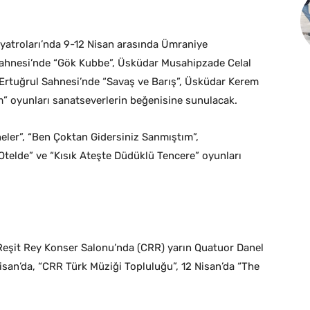
iyatroları’nda 9-12 Nisan arasında Ümraniye
Sahnesi’nde “Gök Kubbe”, Üsküdar Musahipzade Celal
 Ertuğrul Sahnesi’nde “Savaş ve Barış”, Üsküdar Kerem
” oyunları sanatseverlerin beğenisine sunulacak.
ler”, “Ben Çoktan Gidersiniz Sanmıştım”,
 “Otelde” ve “Kısık Ateşte Düdüklü Tencere” oyunları
Reşit Rey Konser Salonu’nda (CRR) yarın Quatuor Danel
isan’da, “CRR Türk Müziği Topluluğu”, 12 Nisan’da “The