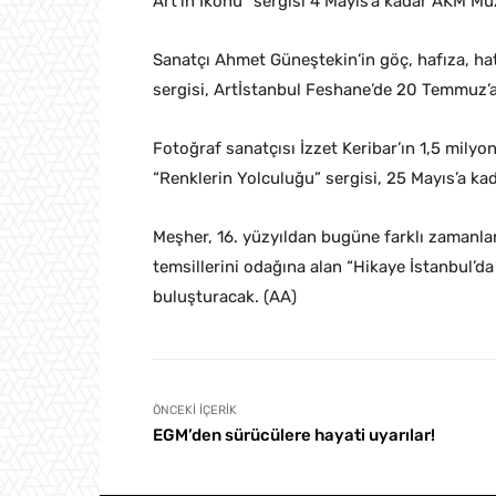
Art’ın İkonu” sergisi 4 Mayıs’a kadar AKM Mü
Sanatçı Ahmet Güneştekin’in göç, hafıza, hat
sergisi, Artİstanbul Feshane’de 20 Temmuz’a 
Fotoğraf sanatçısı İzzet Keribar’ın 1,5 milyon
“Renklerin Yolculuğu” sergisi, 25 Mayıs’a ka
Meşher, 16. yüzyıldan bugüne farklı zamanlard
temsillerini odağına alan “Hikaye İstanbul’d
buluşturacak. (AA)
ÖNCEKI İÇERIK
EGM’den sürücülere hayati uyarılar!