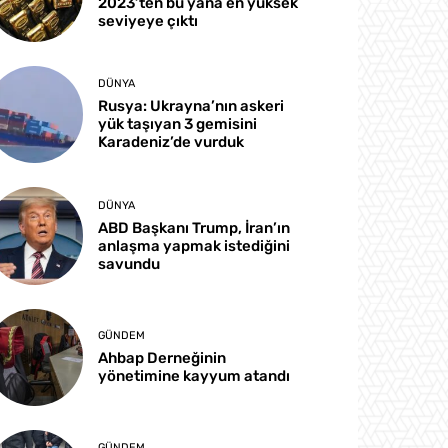
2023’ten bu yana en yüksek
seviyeye çıktı
DÜNYA
Rusya: Ukrayna’nın askeri
yük taşıyan 3 gemisini
Karadeniz’de vurduk
DÜNYA
ABD Başkanı Trump, İran’ın
anlaşma yapmak istediğini
savundu
GÜNDEM
Ahbap Derneğinin
yönetimine kayyum atandı
GÜNDEM