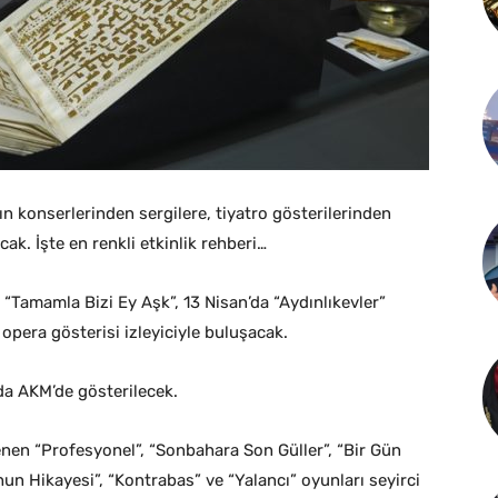
rın konserlerinden sergilere, tiyatro gösterilerinden
cak. İşte en renkli etkinlik rehberi…
 “Tamamla Bizi Ey Aşk”, 13 Nisan’da “Aydınlıkevler”
 opera gösterisi izleyiciyle buluşacak.
da AKM’de gösterilecek.
enen “Profesyonel”, “Sonbahara Son Güller”, “Bir Gün
hun Hikayesi”, “Kontrabas” ve “Yalancı” oyunları seyirci