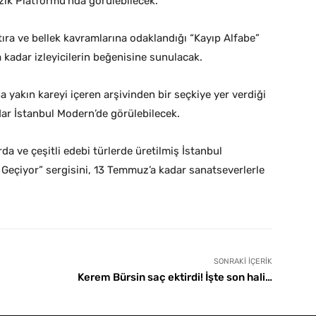
zik Platformu’nda görülebilecek.
ıra ve bellek kavramlarına odaklandığı “Kayıp Alfabe”
kadar izleyicilerin beğenisine sunulacak.
a yakın kareyi içeren arşivinden bir seçkiye yer verdiği
dar İstanbul Modern’de görülebilecek.
a ve çeşitli edebi türlerde üretilmiş İstanbul
a Geçiyor” sergisini, 13 Temmuz’a kadar sanatseverlerle
SONRAKI İÇERIK
Kerem Bürsin saç ektirdi! İşte son hali…