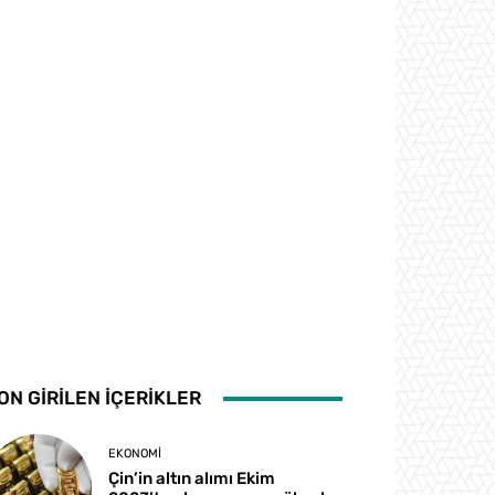
ON GİRİLEN İÇERİKLER
EKONOMI
Çin’in altın alımı Ekim