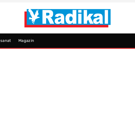
psanat
Magazin