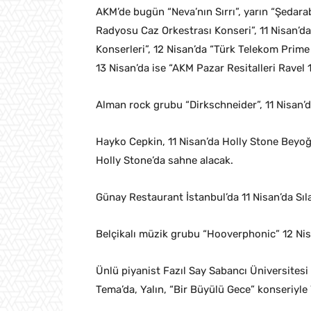
AKM’de bugün “Neva’nın Sırrı”, yarın “Şedarab
Radyosu Caz Orkestrası Konseri”, 11 Nisan’d
Konserleri”, 12 Nisan’da “Türk Telekom Prim
13 Nisan’da ise “AKM Pazar Resitalleri Ravel
Alman rock grubu “Dirkschneider”, 11 Nisan’
Hayko Cepkin, 11 Nisan’da Holly Stone Beyoğ
Holly Stone’da sahne alacak.
Günay Restaurant İstanbul’da 11 Nisan’da Sıl
Belçikalı müzik grubu “Hooverphonic” 12 Nis
Ünlü piyanist Fazıl Say Sabancı Üniversites
Tema’da, Yalın, “Bir Büyülü Gece” konseriyl