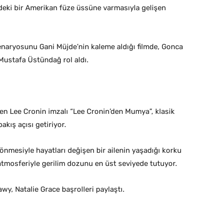
’deki bir Amerikan füze üssüne varmasıyla gelişen
enaryosunu Gani Müjde’nin kaleme aldığı filmde, Gonca
Mustafa Üstündağ rol aldı.
n Lee Cronin imzalı “Lee Cronin’den Mumya”, klasik
kış açısı getiriyor.
dönmesiyle hayatları değişen bir ailenin yaşadığı korku
 atmosferiyle gerilim dozunu en üst seviyede tutuyor.
y, Natalie Grace başrolleri paylaştı.