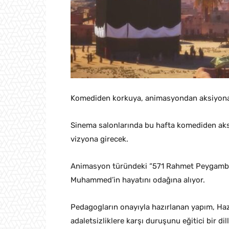
Komediden korkuya, animasyondan aksiyona ka
Sinema salonlarında bu hafta komediden aks
vizyona girecek.
Animasyon türündeki “571 Rahmet Peygambe
Muhammed’in hayatını odağına alıyor.
Pedagogların onayıyla hazırlanan yapım, Haz
adaletsizliklere karşı duruşunu eğitici bir d