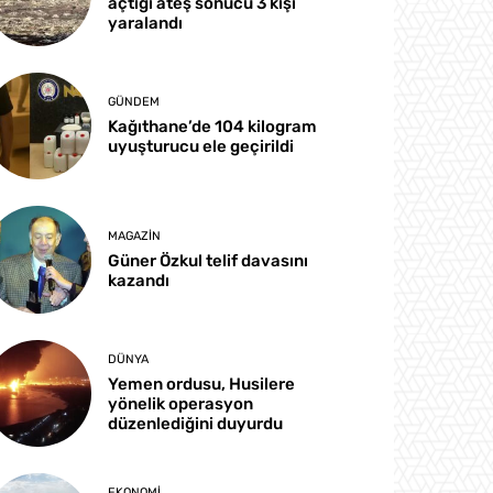
açtığı ateş sonucu 3 kişi
yaralandı
GÜNDEM
Kağıthane’de 104 kilogram
uyuşturucu ele geçirildi
MAGAZIN
Güner Özkul telif davasını
kazandı
DÜNYA
Yemen ordusu, Husilere
yönelik operasyon
düzenlediğini duyurdu
EKONOMI