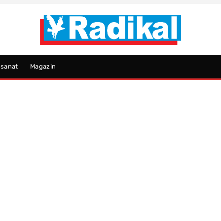
psanat
Magazin