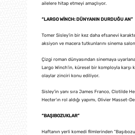
ailelere hitap etmeyi amaçlıyor.
“LARGO WİNCH: DÜNYANIN DURDUĞU AN”
Tomer Sisley’in bir kez daha efsanevi karak
aksiyon ve macera tutkunlarını sinema salon
Çizgi roman dünyasından sinemaya uyarlanan
Largo Winch’in, küresel bir komployla karşı 
olaylar zinciri konu ediliyor.
Sisley’in yanı sıra James Franco, Clotilde He
Hecter’ın rol aldığı yapımı, Olivier Masset-D
“BAŞIBOZUKLAR”
Haftanın yerli komedi filmlerinden “Başıbozu