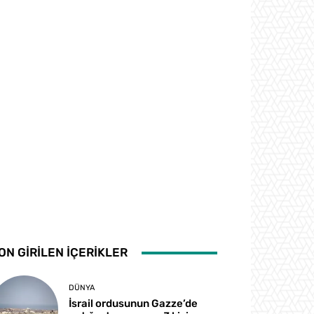
ON GİRİLEN İÇERİKLER
DÜNYA
İsrail ordusunun Gazze’de