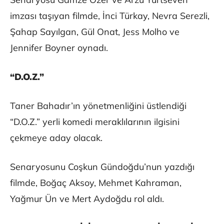
imzası taşıyan filmde, İnci Türkay, Nevra Serezli,
Şahap Sayılgan, Gül Onat, Jess Molho ve
Jennifer Boyner oynadı.
“D.O.Z.”
Taner Bahadır’ın yönetmenliğini üstlendiği
“D.O.Z.” yerli komedi meraklılarının ilgisini
çekmeye aday olacak.
Senaryosunu Coşkun Gündoğdu’nun yazdığı
filmde, Boğaç Aksoy, Mehmet Kahraman,
Yağmur Ün ve Mert Aydoğdu rol aldı.