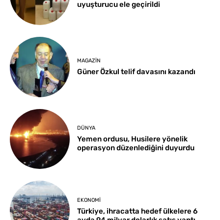
uyuşturucu ele geçirildi
MAGAZIN
Güner Özkul telif davasını kazandı
DÜNYA
Yemen ordusu, Husilere yönelik
operasyon düzenlediğini duyurdu
EKONOMI
Türkiye, ihracatta hedef ülkelere 6
ayda 94 milyar dolarlık satış yaptı