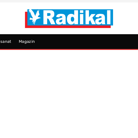
psanat
Magazin