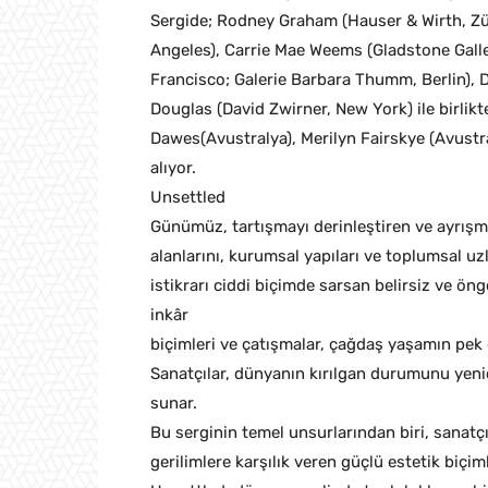
Sergide; Rodney Graham (Hauser & Wirth, Zü
Angeles), Carrie Mae Weems (Gladstone Galle
Francisco; Galerie Barbara Thumm, Berlin), D
Douglas (David Zwirner, New York) ile birlik
Dawes(Avustralya), Merilyn Fairskye (Avustra
alıyor.
Unsettled
Günümüz, tartışmayı derinleştiren ve ayrışm
alanlarını, kurumsal yapıları ve toplumsal uz
istikrarı ciddi biçimde sarsan belirsiz ve ö
inkâr
biçimleri ve çatışmalar, çağdaş yaşamın pek ç
Sanatçılar, dünyanın kırılgan durumunu yeni
sunar.
Bu serginin temel unsurlarından biri, sanatç
gerilimlere karşılık veren güçlü estetik biçim