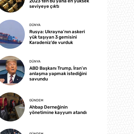
2023’ten bu yana en yüksek
seviyeye çıktı
DÜNYA
Rusya: Ukrayna’nın askeri
yük taşıyan 3 gemisini
Karadeniz’de vurduk
DÜNYA
ABD Başkanı Trump, İran’ın
anlaşma yapmak istediğini
savundu
GÜNDEM
Ahbap Derneğinin
yönetimine kayyum atandı
GÜNDEM