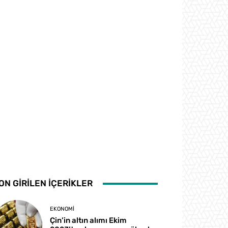
ON GİRİLEN İÇERİKLER
EKONOMI
Çin’in altın alımı Ekim