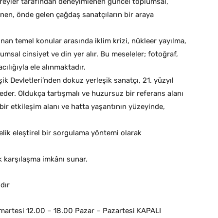
ireyler tarafından deneyimlenen güncel toplumsal,
ünen, önde gelen çağdaş sanatçıların bir araya
lınan temel konular arasında iklim krizi, nükleer yayılma,
umsal cinsiyet ve din yer alır. Bu meseleler; fotoğraf,
cılığıyla ele alınmaktadır.
ik Devletleri’nden dokuz yerleşik sanatçı, 21. yüzyıl
eder. Oldukça tartışmalı ve huzursuz bir referans alanı
 bir etkileşim alanı ve hatta yaşantının yüzeyinde,
elik eleştirel bir sorgulama yöntemi olarak
k karşılaşma imkânı sunar.
dır
umartesi 12.00 – 18.00 Pazar – Pazartesi KAPALI