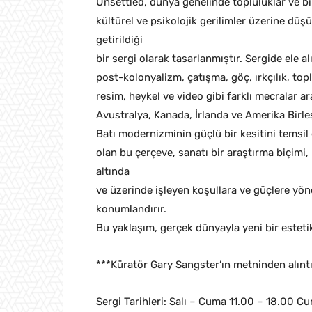
Unsettled, dünya genelinde topluluklar ve b
kültürel ve psikolojik gerilimler üzerine düş
getirildiği
bir sergi olarak tasarlanmıştır. Sergide ele a
post-kolonyalizm, çatışma, göç, ırkçılık, topl
resim, heykel ve video gibi farklı mecralar ara
Avustralya, Kanada, İrlanda ve Amerika Birleş
Batı modernizminin güçlü bir kesitini temsil 
olan bu çerçeve, sanatı bir araştırma biçimi,
altında
ve üzerinde işleyen koşullara ve güçlere yön
konumlandırır.
Bu yaklaşım, gerçek dünyayla yeni bir esteti
***Küratör Gary Sangster’ın metninden alıntı
Sergi Tarihleri: Salı – Cuma 11.00 – 18.00 C