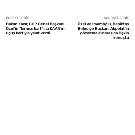
ÖNCEKI İÇERIK
SONRAKI İÇERIK
Bakan Kacır, CHP Genel Başkanı
Özel ve İmamoğlu, Beşiktaş
Özel’in “kırmızı kart”ına KAAN’ın
Belediye Başkanı Akpolat’ın
uçuş kartıyla yanıt verdi
gözaltına alınmasına ilişkin
konuştu