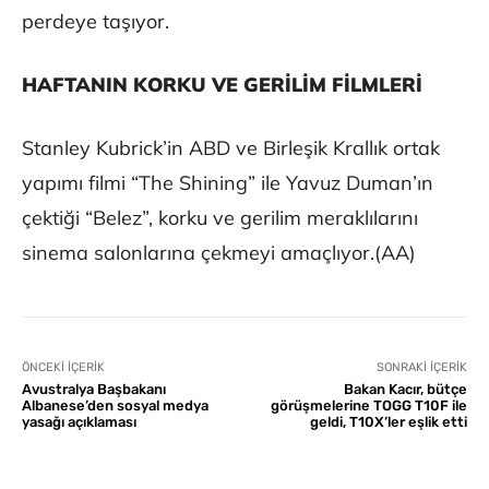
perdeye taşıyor.
HAFTANIN KORKU VE GERİLİM FİLMLERİ
Stanley Kubrick’in ABD ve Birleşik Krallık ortak
yapımı filmi “The Shining” ile Yavuz Duman’ın
çektiği “Belez”, korku ve gerilim meraklılarını
sinema salonlarına çekmeyi amaçlıyor.(AA)
ÖNCEKI İÇERIK
SONRAKI İÇERIK
Avustralya Başbakanı
Bakan Kacır, bütçe
Albanese’den sosyal medya
görüşmelerine TOGG T10F ile
yasağı açıklaması
geldi, T10X’ler eşlik etti