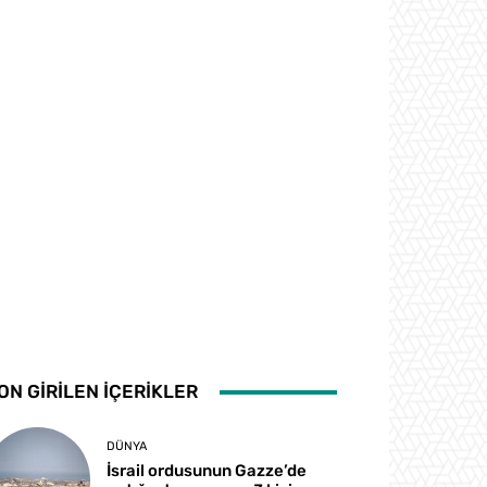
ON GİRİLEN İÇERİKLER
DÜNYA
İsrail ordusunun Gazze’de