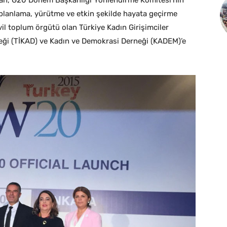
ından, G20 Dönem Başkanlığı Yönlendirme Komitesi’nin
planlama, yürütme ve etkin şekilde hayata geçirme
vil toplum örgütü olan Türkiye Kadın Girişimciler
neği (TİKAD) ve Kadın ve Demokrasi Derneği (KADEM)’e