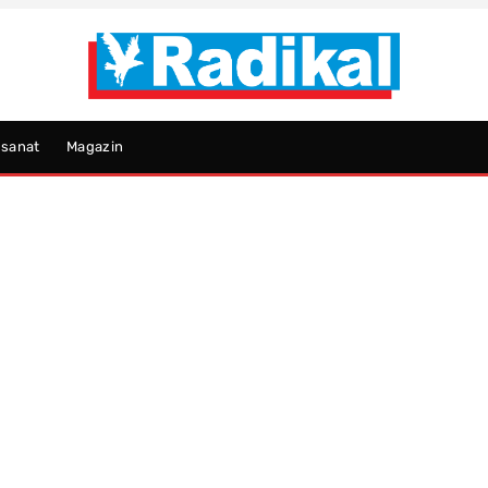
psanat
Magazin