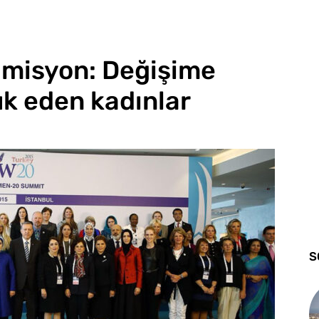
k misyon: Değişime
ük eden kadınlar
S