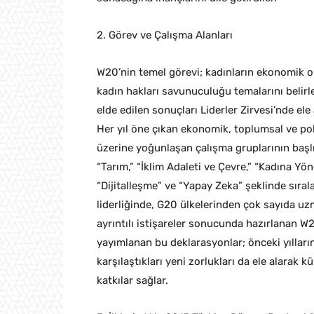
2. Görev ve Çalışma Alanları
​W20’nin temel görevi; kadınların ekonomik 
kadın hakları savunuculuğu temalarını belir
elde edilen sonuçları Liderler Zirvesi’nde el
Her yıl öne çıkan ekonomik, toplumsal ve poli
üzerine yoğunlaşan çalışma gruplarının başlık
“Tarım,” “İklim Adaleti ve Çevre,” “Kadına Yö
“Dijitalleşme” ve “Yapay Zeka” şeklinde sıra
liderliğinde, G20 ülkelerinden çok sayıda uz
ayrıntılı istişareler sonucunda hazırlanan W2
yayımlanan bu deklarasyonlar; önceki yılların
karşılaştıkları yeni zorlukları da ele alarak 
katkılar sağlar.