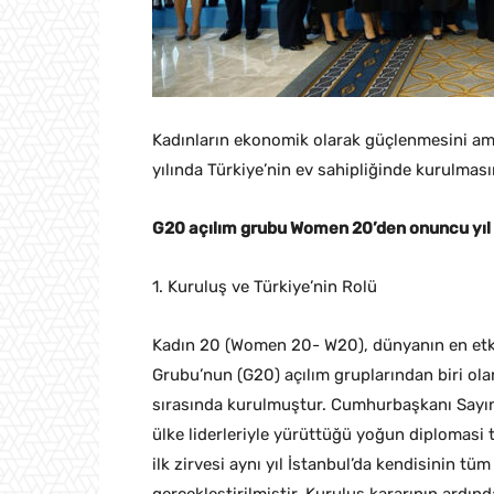
Kadınların ekonomik olarak güçlenmesini a
yılında Türkiye’nin ev sahipliğinde kurulması
G20 açılım grubu Women 20’den onuncu yıl k
1. Kuruluş ve Türkiye’nin Rolü
Kadın 20 (Women 20- W20), dünyanın en etkil
Grubu’nun (G20) açılım gruplarından biri ola
sırasında kurulmuştur. Cumhurbaşkanı Sayın
ülke liderleriyle yürüttüğü yoğun diplomasi t
ilk zirvesi aynı yıl İstanbul’da kendisinin t