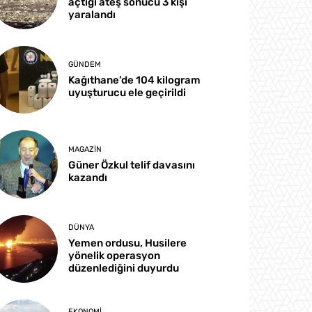
açtığı ateş sonucu 3 kişi
yaralandı
GÜNDEM
Kağıthane’de 104 kilogram
uyuşturucu ele geçirildi
MAGAZIN
Güner Özkul telif davasını
kazandı
DÜNYA
Yemen ordusu, Husilere
yönelik operasyon
düzenlediğini duyurdu
EKONOMI