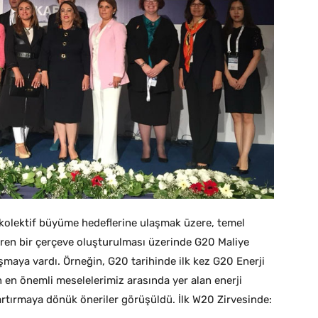
kolektif büyüme hedeflerine ulaşmak üzere, temel
çeren bir çerçeve oluşturulması üzerinde G20 Maliye
maya vardı. Örneğin, G20 tarihinde ilk kez G20 Enerji
n en önemli meselelerimiz arasında yer alan enerji
ı artırmaya dönük öneriler görüşüldü. İlk W20 Zirvesinde: