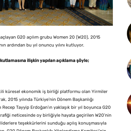
maçlayan G20 açılım grubu Women 20 (W20), 2015
nın ardından bu yıl onuncu yılını kutluyor.
utlamasına ilişkin yapılan açıklama şöyle;
i küresel ekonomik iş birliği platformu olan Yirmiler
rak, 2015 yılında Türkiye’nin Dönem Başkanlığı
 Recep Tayyip Erdoğan’ın yaklaşık bir yıl boyunca G20
rafiği neticesinde oy birliğiyle hayata geçirilen W20’nin
üm liderlere teşekkürlerini sunduğu açılış konuşmasıyla