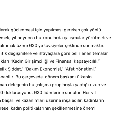
olarak güçlenmesi için yapılması gereken çok yönlü
lemek, yıl boyunca bu konularda çalışmalar yürütmek ve
e alınmak üzere G20’ye tavsiyeler şeklinde sunmaktır.
tik değişimlere ve ihtiyaçlara göre belirlenen temalar
ları “Kadın Girişimciliği ve Finansal Kapsayıcılık,”
nelik Şiddet,” “Bakım Ekonomisi,” “Afet Yönetimi,”
lanabilir. Bu çerçevede, dönem başkanı ülkenin
man delegenin bu çalışma gruplarıyla yaptığı uzun ve
0 deklarasyonu, G20 liderlerine sunulur. Her yıl
 başarı ve kazanımları üzerine inşa edilir, kadınların
küresel kadın politikalarının şekillenmesine önemli