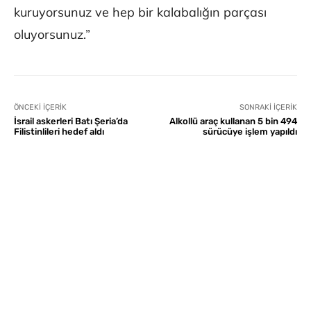
kuruyorsunuz ve hep bir kalabalığın parçası
oluyorsunuz.”
ÖNCEKI İÇERIK
SONRAKI İÇERIK
İsrail askerleri Batı Şeria’da
Alkollü araç kullanan 5 bin 494
Filistinlileri hedef aldı
sürücüye işlem yapıldı