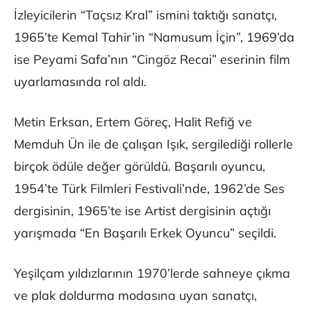
İzleyicilerin “Taçsız Kral” ismini taktığı sanatçı,
1965’te Kemal Tahir’in “Namusum İçin”, 1969’da
ise Peyami Safa’nın “Cingöz Recai” eserinin film
uyarlamasında rol aldı.
Metin Erksan, Ertem Göreç, Halit Refiğ ve
Memduh Ün ile de çalışan Işık, sergilediği rollerle
birçok ödüle değer görüldü. Başarılı oyuncu,
1954’te Türk Filmleri Festivali’nde, 1962’de Ses
dergisinin, 1965’te ise Artist dergisinin açtığı
yarışmada “En Başarılı Erkek Oyuncu” seçildi.
Yeşilçam yıldızlarının 1970’lerde sahneye çıkma
ve plak doldurma modasına uyan sanatçı,