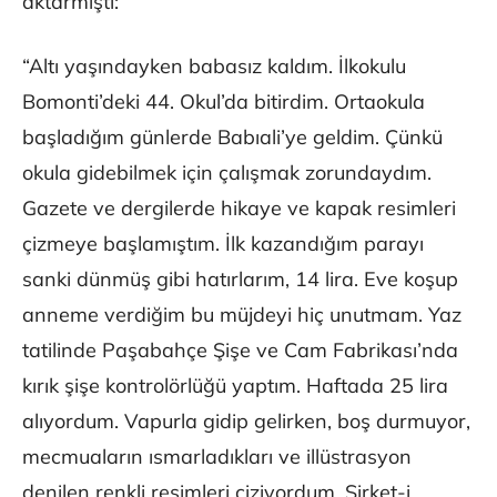
aktarmıştı:
“Altı yaşındayken babasız kaldım. İlkokulu
Bomonti’deki 44. Okul’da bitirdim. Ortaokula
başladığım günlerde Babıali’ye geldim. Çünkü
okula gidebilmek için çalışmak zorundaydım.
Gazete ve dergilerde hikaye ve kapak resimleri
çizmeye başlamıştım. İlk kazandığım parayı
sanki dünmüş gibi hatırlarım, 14 lira. Eve koşup
anneme verdiğim bu müjdeyi hiç unutmam. Yaz
tatilinde Paşabahçe Şişe ve Cam Fabrikası’nda
kırık şişe kontrolörlüğü yaptım. Haftada 25 lira
alıyordum. Vapurla gidip gelirken, boş durmuyor,
mecmuaların ısmarladıkları ve illüstrasyon
denilen renkli resimleri çiziyordum. Şirket-i