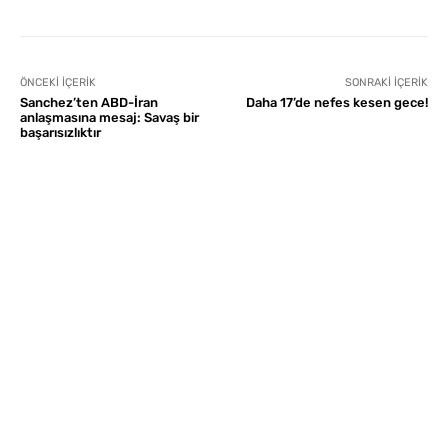
ÖNCEKI İÇERIK
SONRAKI İÇERIK
Sanchez’ten ABD-İran
Daha 17’de nefes kesen gece!
anlaşmasına mesaj: Savaş bir
başarısızlıktır