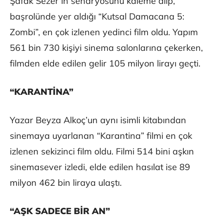
Şafak Sezer’in senaryosunu kaleme alıp,
başrolünde yer aldığı “Kutsal Damacana 5:
Zombi”, en çok izlenen yedinci film oldu. Yapım
561 bin 730 kişiyi sinema salonlarına çekerken,
filmden elde edilen gelir 105 milyon lirayı geçti.
“KARANTİNA”
Yazar Beyza Alkoç’un aynı isimli kitabından
sinemaya uyarlanan “Karantina” filmi en çok
izlenen sekizinci film oldu. Filmi 514 bini aşkın
sinemasever izledi, elde edilen hasılat ise 89
milyon 462 bin liraya ulaştı.
“AŞK SADECE BİR AN”