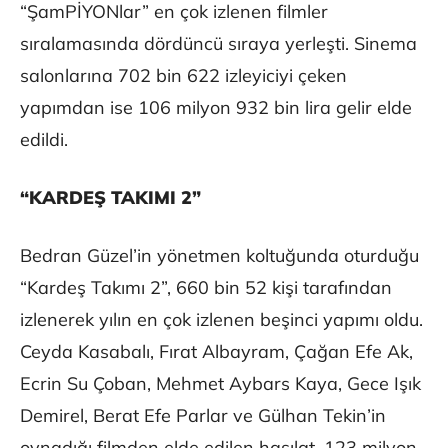
“ŞamPİYONlar” en çok izlenen filmler
sıralamasında dördüncü sıraya yerleşti. Sinema
salonlarına 702 bin 622 izleyiciyi çeken
yapımdan ise 106 milyon 932 bin lira gelir elde
edildi.
“KARDEŞ TAKIMI 2”
Bedran Güzel’in yönetmen koltuğunda oturduğu
“Kardeş Takımı 2”, 660 bin 52 kişi tarafından
izlenerek yılın en çok izlenen beşinci yapımı oldu.
Ceyda Kasabalı, Fırat Albayram, Çağan Efe Ak,
Ecrin Su Çoban, Mehmet Aybars Kaya, Gece Işık
Demirel, Berat Efe Parlar ve Gülhan Tekin’in
oynadığı filmden elde edilen hasılat, 123 milyon