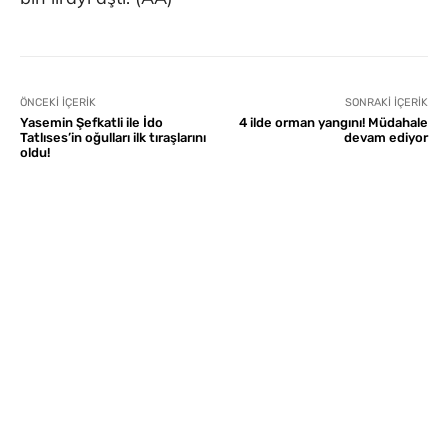
ÖNCEKI İÇERIK
SONRAKI İÇERIK
Yasemin Şefkatli ile İdo
4 ilde orman yangını! Müdahale
Tatlıses’in oğulları ilk tıraşlarını
devam ediyor
oldu!