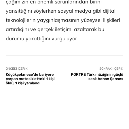
çağımızın en önemli sorunlarından birini
yansıttığını söylerken sosyal medya gibi dijital
teknolojilerin yaygınlaşmasının yüzeysel ilişkileri
artırdığını ve gerçek iletişimi azaltarak bu
durumu yarattığını vurguluyor.
ÖNCEKI İÇERIK
SONRAKI İÇERIK
Küçükçekmece’de bariyere
PORTRE Türk müziğinin güçlü
çarpan motosikletteki 1 kişi
sesi: Adnan Şenses
öldü, 1 kişi yaralandı