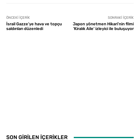
ÖNCEKI İÇERIK
SONRAKI İÇERIK
İsrail Gazze’ye hava ve topçu
Japon yönetmen Hikari’nin filmi
saldırıları düzenledi
‘Kiralık Aile’ izleyici ile buluşuyor
SON GİRİLEN İÇERİKLER