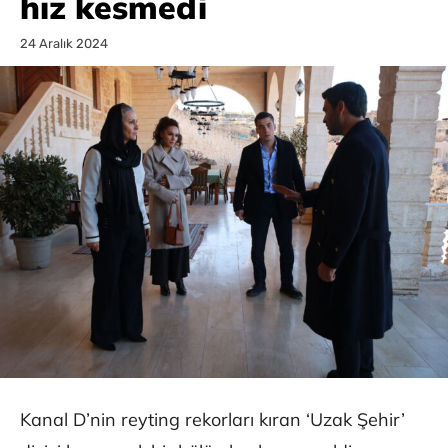
hız kesmedi
24 Aralık 2024
Kanal D’nin reyting rekorları kıran ‘Uzak Şehir’