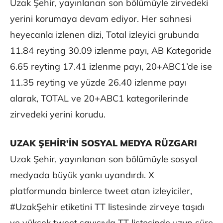
Uzak Şehir, yayınlanan son bölümüyle zirvedeki
yerini korumaya devam ediyor. Her sahnesi
heyecanla izlenen dizi, Total izleyici grubunda
11.84 reyting 30.09 izlenme payı, AB Kategoride
6.65 reyting 17.41 izlenme payı, 20+ABC1’de ise
11.35 reyting ve yüzde 26.40 izlenme payı
alarak, TOTAL ve 20+ABC1 kategorilerinde
zirvedeki yerini korudu.
UZAK ŞEHİR’İN SOSYAL MEDYA RÜZGARI
Uzak Şehir, yayınlanan son bölümüyle sosyal
medyada büyük yankı uyandırdı. X
platformunda binlerce tweet atan izleyiciler,
#UzakŞehir etiketini TT listesinde zirveye taşıdı
ve yüksek tweet sayısıyla TT listesinde uzun süre