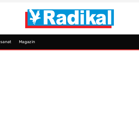
psanat
Magazin