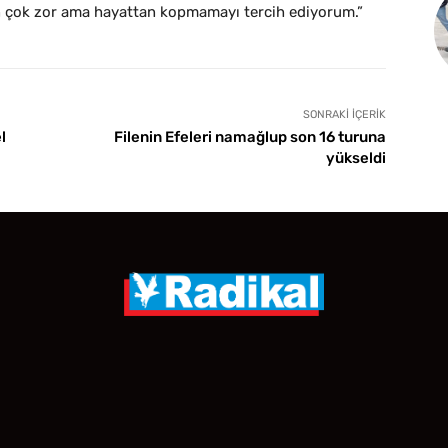
en çok zor ama hayattan kopmamayı tercih ediyorum.”
SONRAKI İÇERIK
l
Filenin Efeleri namağlup son 16 turuna
yükseldi