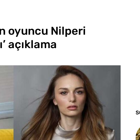
n oyuncu Nilperi
ı’ açıklama
S