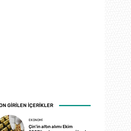
ON GİRİLEN İÇERİKLER
EKONOMI
Çin’in altın alımı Ekim