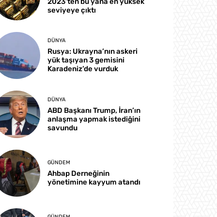
2023’ten bu yana en yüksek
seviyeye çıktı
DÜNYA
Rusya: Ukrayna’nın askeri
yük taşıyan 3 gemisini
Karadeniz’de vurduk
DÜNYA
ABD Başkanı Trump, İran’ın
anlaşma yapmak istediğini
savundu
GÜNDEM
Ahbap Derneğinin
yönetimine kayyum atandı
GÜNDEM