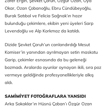
Zafer Ergin, Şevket Çoruh, Özgür Ozan, Oya
Okar, Ozan Çobanoğlu, Ebru Cündübeyoğlu,
Burak Satıbol ve Felicia Sağnak’ın hazır
bulunduğu çekimlere, ekibin yeni üyeleri Sarp
Levendoğlu ve Alp Korkmaz da katıldı.
Dizide Şevket Çoruh’un canlandırdığı Mesut
Komiser’in yanından ayrılmayan setin maskotu
Garip, çekimler esnasında da bu geleneği
bozmadı. Aralarda oyunlar oynayan ikili, sıra poz
vermeye geldiğinde profesyonellikleriyle alkış
aldı.
SAMİMİYET FOTOĞRAFLARA YANSIDI
Arka Sokaklar’ın Hüsnü Çoban’ı Özgür Ozan