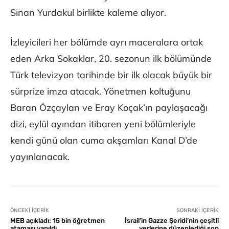
Sinan Yurdakul birlikte kaleme alıyor.
İzleyicileri her bölümde ayrı maceralara ortak
eden Arka Sokaklar, 20. sezonun ilk bölümünde
Türk televizyon tarihinde bir ilk olacak büyük bir
sürprize imza atacak. Yönetmen koltuğunu
Baran Özçaylan ve Eray Koçak’ın paylaşacağı
dizi, eylül ayından itibaren yeni bölümleriyle
kendi günü olan cuma akşamları Kanal D’de
yayınlanacak.
ÖNCEKI İÇERIK
SONRAKI İÇERIK
MEB açıkladı: 15 bin öğretmen
İsrail’in Gazze Şeridi’nin çeşitli
ataması yapıldı
yerlerine düzenlediği son