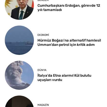
GÜNDEM
Cumhurbaşkanı Erdoğan, görevde 12
yılı tamamladı
EKONOMI
Hürmüz Boğazı’na alternatif hamlesi!
Umman’dan petrol için kritik adım
DÜNYA
İtalya’da Etna alarmı! Kül bulutu
uçuşları vurdu
MAGAZIN