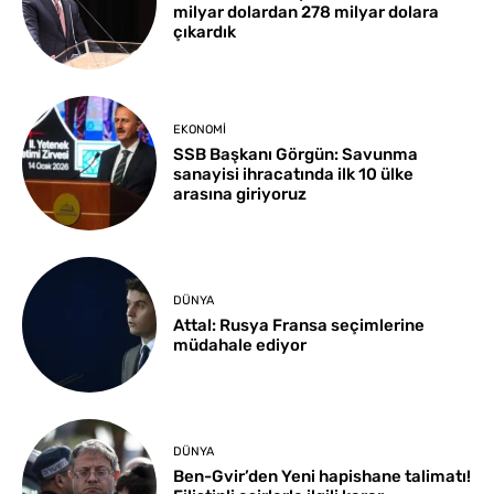
milyar dolardan 278 milyar dolara
çıkardık
EKONOMI
SSB Başkanı Görgün: Savunma
sanayisi ihracatında ilk 10 ülke
arasına giriyoruz
DÜNYA
Attal: Rusya Fransa seçimlerine
müdahale ediyor
DÜNYA
Ben-Gvir’den Yeni hapishane talimatı!