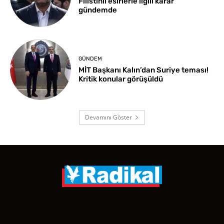
Filistinli esirlerle ilgili karar
gündemde
GÜNDEM
MİT Başkanı Kalın’dan Suriye teması!
Kritik konular görüşüldü
Devamını Göster