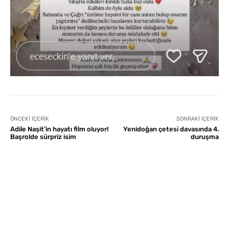
ÖNCEKI İÇERIK
SONRAKI İÇERIK
Adile Naşit’in hayatı film oluyor!
Yenidoğan çetesi davasında 4.
Başrolde sürpriz isim
duruşma