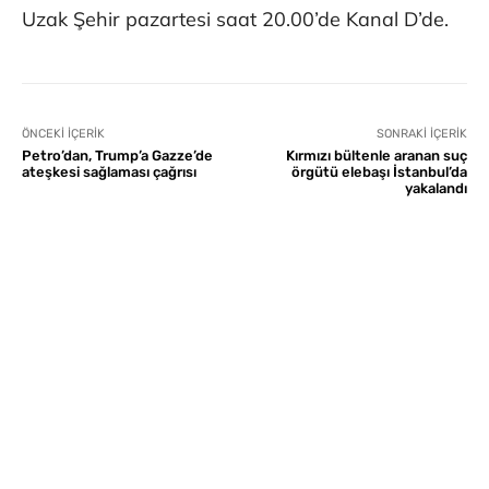
Uzak Şehir pazartesi saat 20.00’de Kanal D’de.
ÖNCEKI İÇERIK
SONRAKI İÇERIK
Petro’dan, Trump’a Gazze’de
Kırmızı bültenle aranan suç
ateşkesi sağlaması çağrısı
örgütü elebaşı İstanbul’da
yakalandı