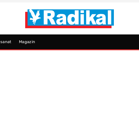
psanat
Magazin