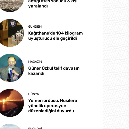
açtığı ateş sonucu 3 kişi
yaralandı
GÜNDEM
Kağıthane’de 104 kilogram
uyuşturucu ele geçirildi
MAGAZIN
Güner Özkul telif davasını
kazandı
DÜNYA
Yemen ordusu, Husilere
yönelik operasyon
düzenlediğini duyurdu
EKONOMI