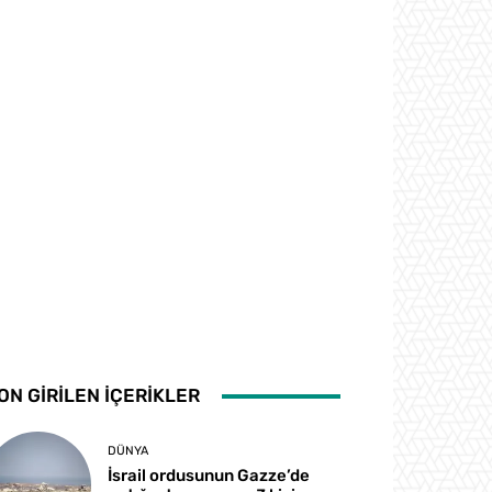
ON GİRİLEN İÇERİKLER
DÜNYA
İsrail ordusunun Gazze’de