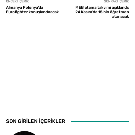
ÖNCEKI İÇERIK
SONRAKI İÇERIK
Almanya Polonya’da
MEB atama takvimi açıklandı:
Eurofighter konuşlandıracak
24 Kasım’da 15 bin öğretmen
atanacak
SON GİRİLEN İÇERİKLER