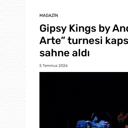
MAGAZIN
Gipsy Kings by An
Arte” turnesi kap
sahne aldı
5 Temmuz 2026