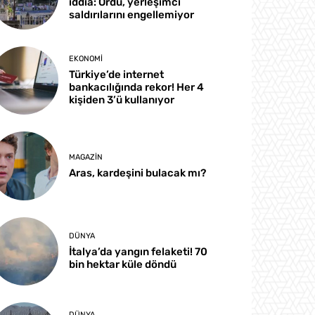
iddia: Ordu, yerleşimci
saldırılarını engellemiyor
EKONOMI
Türkiye’de internet
bankacılığında rekor! Her 4
kişiden 3’ü kullanıyor
MAGAZIN
Aras, kardeşini bulacak mı?
DÜNYA
İtalya’da yangın felaketi! 70
bin hektar küle döndü
DÜNYA