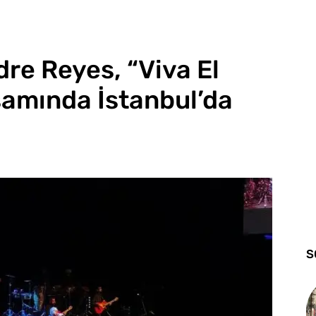
dre Reyes, “Viva El
samında İstanbul’da
S