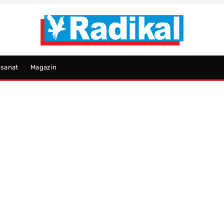
psanat
Magazin