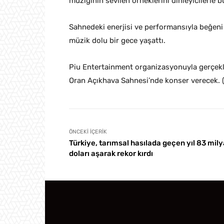
müziğinin sevilen örneklerini dinleyicilerle 
Sahnedeki enerjisi ve performansıyla beğeni
müzik dolu bir gece yaşattı.
Piu Entertainment organizasyonuyla gerçekle
Oran Açıkhava Sahnesi’nde konser verecek. 
ÖNCEKI İÇERIK
Türkiye, tarımsal hasılada geçen yıl 83 mily
doları aşarak rekor kırdı