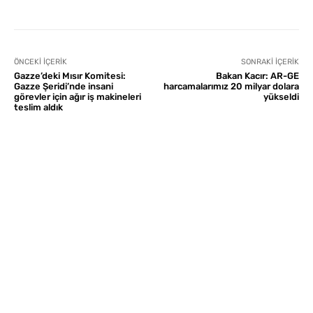
ÖNCEKI İÇERIK
SONRAKI İÇERIK
Gazze’deki Mısır Komitesi:
Bakan Kacır: AR-GE
Gazze Şeridi’nde insani
harcamalarımız 20 milyar dolara
görevler için ağır iş makineleri
yükseldi
teslim aldık