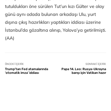
tutuldukları öne sürülen Tut’un kızı Gülter ve olay
günü aynı odada bulunan arkadaşı Ulu, yurt
dışına çıkış hazırlıkları yaptıkları iddiası üzerine
İstanbul’da gözaltına alınıp, Yalova’ya getirilmişti.
(AA)
ÖNCEKI İÇERIK
SONRAKI İÇERIK
Trump’tan Fed atamalarında
Papa 14. Leo: Rusya–Ukrayna
‘otomatik imza’ iddiası
barışı için Vatikan hazır