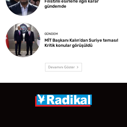
Filistinli esirlerle ilgili karar
gündemde
GÜNDEM
MİT Başkanı Kalın’dan Suriye teması!
Kritik konular görüşüldü
Devamını Göster