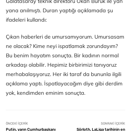
Galatasaray teknik direktörü Okan Buruk ile yan
yana anılmıştı. Duran yaptığı açıklamada şu
ifadeleri kullandı:
Çıkan haberleri de umursamıyorum. Umursasam
ne olacak? Kime neyi ispatlamak zorundayım?
Bu benim hayatım sonuçta. Bir kadının normal
arkadaşı olabilir. Hepimiz birbirimizi tanıyoruz
merhabalaşıyoruz. Her iki taraf da bununla ilgili
açıklama yaptı. İspatlayacağım diye gibi derdim
yok, kendimden eminim sonuçta.
ÖNCEKI İÇERIK
SONRAKI İÇERIK
Putin, yarın Cumhurbaşkanı
Sörloth, LaLiga tarihinin en