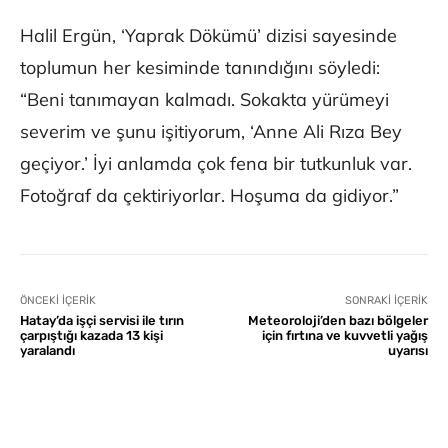
Halil Ergün, ‘Yaprak Dökümü’ dizisi sayesinde
toplumun her kesiminde tanındığını söyledi:
“Beni tanımayan kalmadı. Sokakta yürümeyi
severim ve şunu işitiyorum, ‘Anne Ali Rıza Bey
geçiyor.’ İyi anlamda çok fena bir tutkunluk var.
Fotoğraf da çektiriyorlar. Hoşuma da gidiyor.”
ÖNCEKI İÇERIK
SONRAKI İÇERIK
Hatay’da işçi servisi ile tırın
Meteoroloji’den bazı bölgeler
çarpıştığı kazada 13 kişi
için fırtına ve kuvvetli yağış
yaralandı
uyarısı