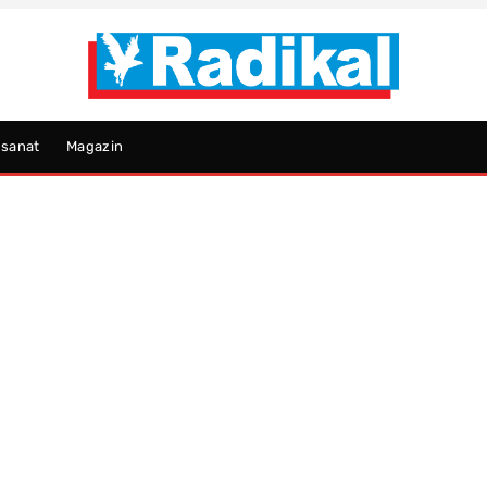
psanat
Magazin