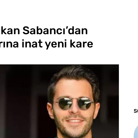
akan Sabancı’dan
rına inat yeni kare
S