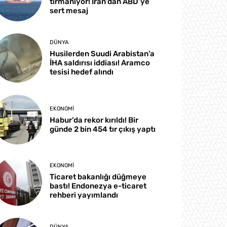
tırmanıyor! İran’dan ABD’ye
sert mesaj
DÜNYA
Husilerden Suudi Arabistan’a
İHA saldırısı iddiası! Aramco
tesisi hedef alındı
EKONOMI
Habur’da rekor kırıldı! Bir
günde 2 bin 454 tır çıkış yaptı
EKONOMI
Ticaret bakanlığı düğmeye
bastı! Endonezya e-ticaret
rehberi yayımlandı
DÜNYA