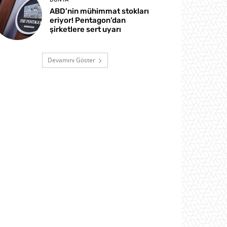
ABD’nin mühimmat stokları
eriyor! Pentagon’dan
şirketlere sert uyarı
Devamını Göster