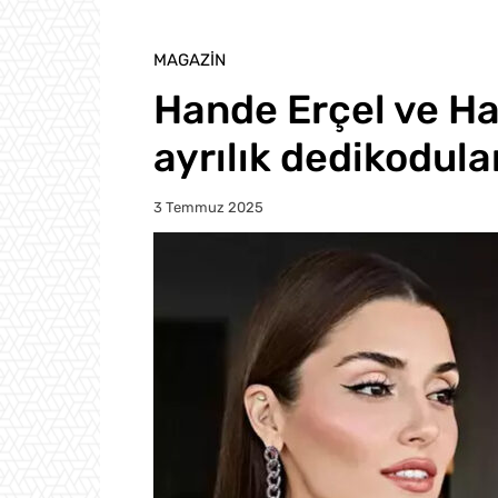
MAGAZIN
Hande Erçel ve H
ayrılık dedikodula
3 Temmuz 2025