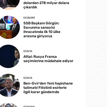
dolardan 278 milyar dolara
çıkardık
EKONOMI
SSB Başkanı Görgün:
Savunma sanayisi
ihracatında ilk 10 ülke
arasına giriyoruz
DÜNYA
Attal: Rusya Fransa
seçimlerine müdahale ediyor
DÜNYA
Ben-Gvir’den Yeni hapishane
talimatı! Filistinli esirlerle
ilgili karar gündemde
GÜNDEM