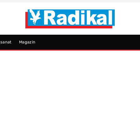
psanat
Magazin