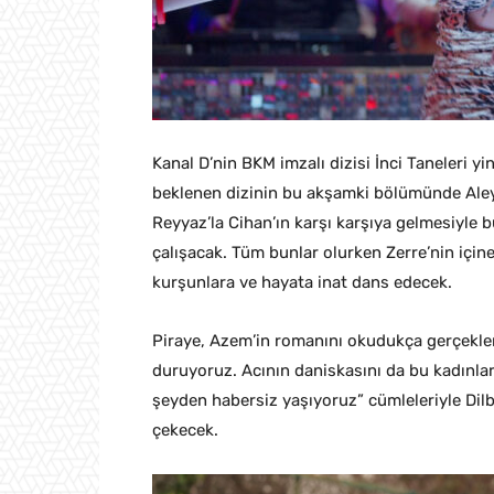
Kanal D’nin BKM imzalı dizisi İnci Taneleri y
beklenen dizinin bu akşamki bölümünde Aleyna
Reyyaz’la Cihan’ın karşı karşıya gelmesiyl
çalışacak. Tüm bunlar olurken Zerre’nin için
kurşunlara ve hayata inat dans edecek.
Piraye, Azem’in romanını okudukça gerçekler
duruyoruz. Acının daniskasını da bu kadınlar 
şeyden habersiz yaşıyoruz” cümleleriyle Dilbe
çekecek.