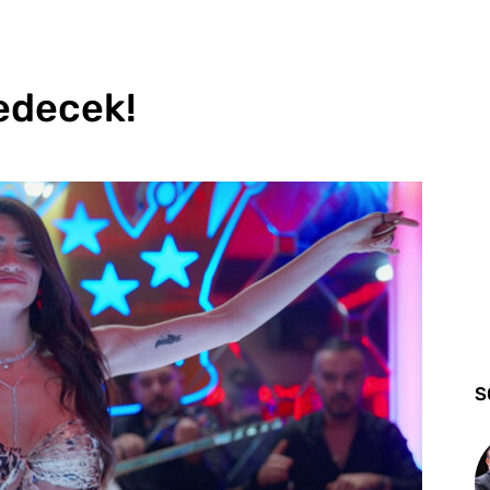
edecek!
S