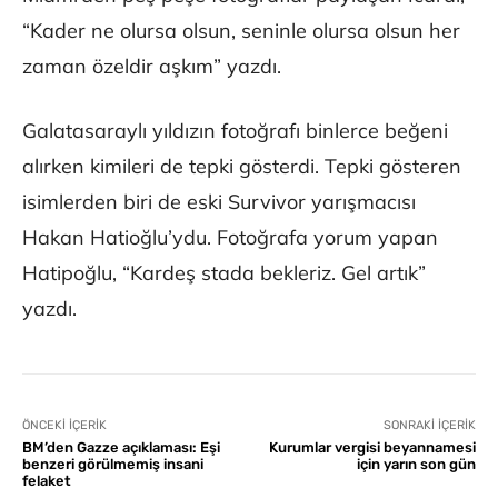
“Kader ne olursa olsun, seninle olursa olsun her
zaman özeldir aşkım” yazdı.
Galatasaraylı yıldızın fotoğrafı binlerce beğeni
alırken kimileri de tepki gösterdi. Tepki gösteren
isimlerden biri de eski Survivor yarışmacısı
Hakan Hatioğlu’ydu. Fotoğrafa yorum yapan
Hatipoğlu, “Kardeş stada bekleriz. Gel artık”
yazdı.
ÖNCEKI İÇERIK
SONRAKI İÇERIK
BM’den Gazze açıklaması: Eşi
Kurumlar vergisi beyannamesi
benzeri görülmemiş insani
için yarın son gün
felaket