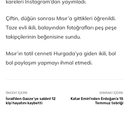
kareleri Instagram’dan yayımladı.
Çiftin, düğün sonrası Mısır’a gittikleri öğrenildi.
Taze evli ikili, balayından fotoğrafları peş peşe
takipçilerinin beğenisine sundu.
Mısır’ın tatil cenneti Hurgada’ya giden ikili, bol
bol paylaşım yapmayı ihmal etmedi.
ÖNCEKI İÇERIK
SONRAKI İÇERIK
İsrail’den Gazze’ye saldırı! 12
Katar Emiri’nden Erdoğan’a 15
kişi hayatını kaybetti
Temmuz tebriği