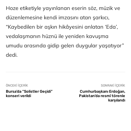
Hoze etiketiyle yayınlanan eserin söz, müzik ve
düzenlemesine kendi imzasını atan şarkıcı,
“Kaybedilen bir aşkın hikâyesini anlatan ‘Eda’,
vedalaşmanın hüznü ile yeniden kavuşma
umudu arasında gidip gelen duygular yaşatıyor”
dedi.
ÖNCEKI İÇERIK
SONRAKI İÇERIK
Bursa’da “Solistler Geçidi”
Cumhurbaşkanı Erdoğan,
konseri verildi
Pakistan’da resmî törenle
karşılandı