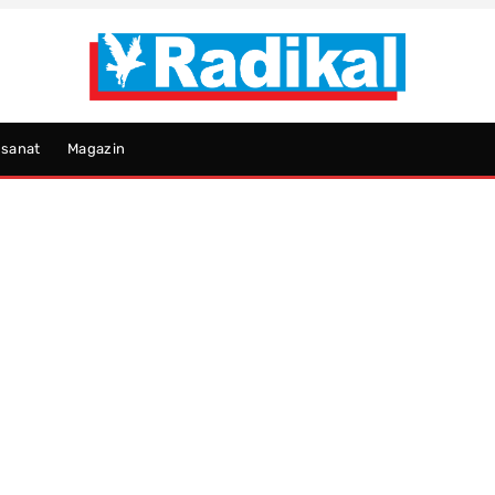
psanat
Magazin