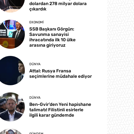
dolardan 278 milyar dolara
çıkardık
EKONOMI
SSB Başkanı Görgün:
Savunma sanayisi
ihracatında ilk 10 ülke
arasına giriyoruz
DÜNYA
Attal: Rusya Fransa
seçimlerine müdahale ediyor
DÜNYA
Ben-Gvir’den Yeni hapishane
talimatı! Filistinli esirlerle
ilgili karar gündemde
GÜNDEM