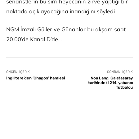
senaristlerin bu sırrı heyecanın zirve yaptığı bir
noktada açıklayacağına inandığını söyledi.
NGM İmzalı Güller ve Günahlar bu akşam saat
20.00’de Kanal D’de…
ÖNCEKI İÇERIK
SONRAKI İÇERIK
İngilltere’den ‘Chagos’ hamlesi
Noa Lang, Galatasaray
tarihindeki 214. yabancı
futbolcu