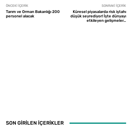
ÖNCEKI İÇERIK
SONRAKI İÇERIK
Tarım ve Orman Bakanlığı 200
Küresel piyasalarda risk iştahı
personel alacak
düşük seyrediyor! İşte dünyayı
etkileyen gelişmeler…
SON GİRİLEN İÇERİKLER