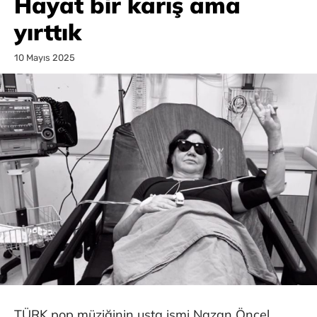
Hayat bir karış ama
yırttık
10 Mayıs 2025
TÜRK pop müziğinin usta ismi Nazan Öncel