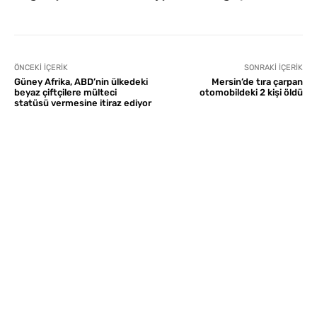
ÖNCEKI İÇERIK
SONRAKI İÇERIK
Güney Afrika, ABD’nin ülkedeki
Mersin’de tıra çarpan
beyaz çiftçilere mülteci
otomobildeki 2 kişi öldü
statüsü vermesine itiraz ediyor