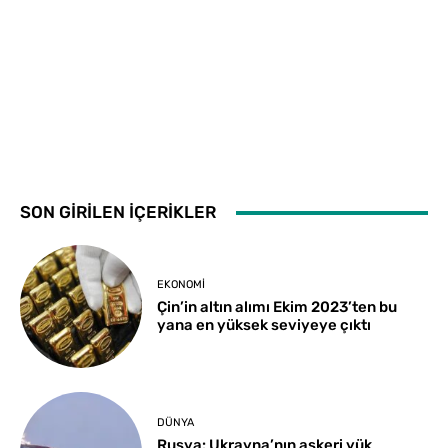
SON GİRİLEN İÇERİKLER
EKONOMI
Çin’in altın alımı Ekim 2023’ten bu
yana en yüksek seviyeye çıktı
DÜNYA
Rusya: Ukrayna’nın askeri yük