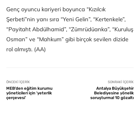
Genç oyuncu kariyeri boyunca “Kızılcık
Şerbeti”nin yanı sıra “Yeni Gelin”, “Kertenkele”,
“Payitaht Abdülhamid”, “Zümrüdüanka”, “Kuruluş
Osman” ve “Mahkum” gibi birçok sevilen dizide
rol almıştı. (AA)
ÖNCEKI İÇERIK
SONRAKI İÇERIK
MEB’den eğitim kurumu
Antalya Büyükşehir
yöneticileri için ‘yeterlik
Belediyesine yönelik
çerçevesi’
soruşturma! 10 gözaltı