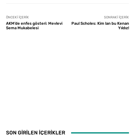
ÖNCEKI İÇERIK
SONRAKI İÇERIK
AKM’de enfes gösteri: Mevlevi
Paul Scholes: Kim lan bu Kenan
Sema Mukabelesi
Yıldız!
SON GİRİLEN İÇERİKLER