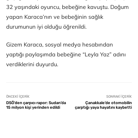
32 yaşındaki oyuncu, bebeğine kavuştu. Doğum
yapan Karaca’nın ve bebeğinin sağlık
durumunun iyi olduğu öğrenildi.
Gizem Karaca, sosyal medya hesabından
yaptığı paylaşımda bebeğine “Leyla Yaz” adını
verdiklerini duyurdu.
ÖNCEKI İÇERIK
SONRAKI İÇERIK
DSÖ’den çarpıcı rapor: Sudan’da
Çanakkale’de otomobilin
15 milyon kişi yerinden edildi
çarptığı yaya hayatını kaybetti