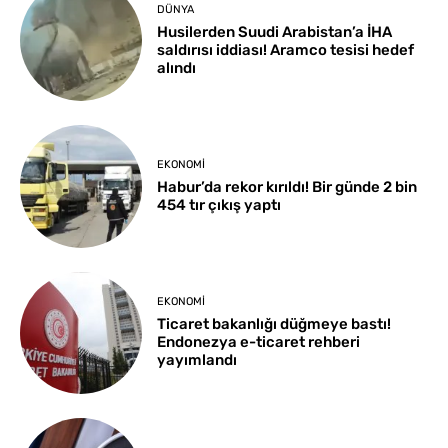
DÜNYA
Husilerden Suudi Arabistan’a İHA
saldırısı iddiası! Aramco tesisi hedef
alındı
EKONOMI
Habur’da rekor kırıldı! Bir günde 2 bin
454 tır çıkış yaptı
EKONOMI
Ticaret bakanlığı düğmeye bastı!
Endonezya e-ticaret rehberi
yayımlandı