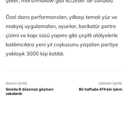
şeker, marshmallow gibi lezzetler de sunuldu.
Özel dans performansları, yılbaşı temalı yüz ve
makyaj uygulamaları, oyunlar, karikatür portre
çizimi ve kapı süsü yapımı gibi çeşitli atölyelerle
katılımcılara yeni yıl coşkusunu yaşatan partiye
yaklaşık 3000 kişi katıldı.
ÖNCEKI İÇERIK
SONRAKI İÇERIK
Sınırda 8 düzensiz göçmen
Bir haftada 474 bin işlem
yakalandı