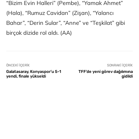
“Bizim Evin Halleri” (Pembe), “Yamak Ahmet”
(Hala), “Rumuz Cavidan” (Zişan), “Yalancı
Bahar”, “Derin Sular”, “Anne” ve “Teşkilat” gibi
birçok dizide rol aldı. (AA)
ÖNCEKI İÇERIK
SONRAKI İÇERIK
Galatasaray, Konyaspor’u 5-1
TFF’de yeni görev dağılımına
yendi, finale yükseldi
gidildi